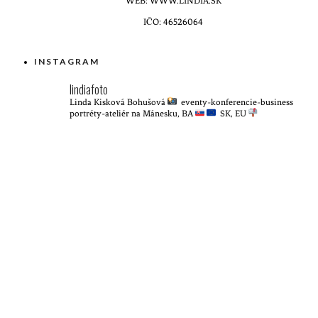
WEB: WWW.LINDIA.SK
IČO: 46526064
INSTAGRAM
lindiafoto
Linda Kisková Bohušová
eventy-konferencie-business
portréty-ateliér na Mánesku, BA
SK, EU