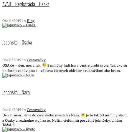
AVAR – Registrácia – Osaka
06/11/2019 In
Blog
Japonsko – Osaka
06/11/2019 In
Cestovačky
OSAKA – deň, noc a tak.
3 milióny ľudí len v centre urobí svoje. Tak ako sú
uniformovaní v práci – záplava čiernych oblekov s ruksačikmi ako hrom...
Japonsko – Nara
04/11/2019 In
Cestovačky
Deň 2. smerujeme do cisárskeho mestečka Nara.
Je to tak 50 minút vlakom
z Osaky a rozhodne stojí za to. Našim cieľom sú posvätné jelenčeky, chrám
Tódai-ji...