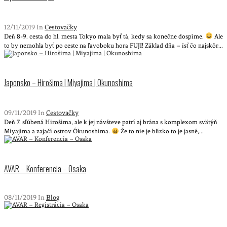
12/11/2019 In
Cestovačky
Deň 8-9. cesta do hl. mesta Tokyo mala byť tá, kedy sa konečne dospíme.
Ale
to by nemohla byť po ceste na ľavoboku hora FUJI! Základ dňa – ísť čo najskôr...
Japonsko – Hirošima | Miyajima | Okunoshima
09/11/2019 In
Cestovačky
Deň 7. sľúbená Hirošima, ale k jej návšteve patrí aj brána s komplexom svätýň
Miyajima a zajačí ostrov Ókunoshima.
Že to nie je blízko to je jasné,...
AVAR – Konferencia – Osaka
08/11/2019 In
Blog