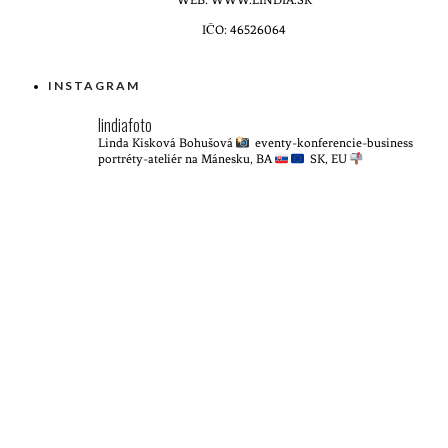
WEB: WWW.LINDIA.SK
IČO: 46526064
INSTAGRAM
lindiafoto
Linda Kisková Bohušová
eventy-konferencie-business
portréty-ateliér na Mánesku, BA
SK, EU