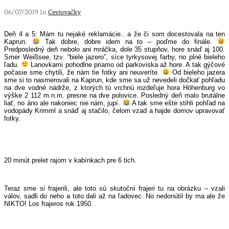
06/07/2019 In
Cestovačky
Deň 4 a 5: Mám tu nejaké reklamácie.. a že či som docestovala na ten
Kaprun.
Tak dobre, dobre idem na to – poďme do finále.
Predposledný deň nebolo ani mráčka, dole 35 stupňov, hore snáď aj 100.
Smer Weißsee, tzv. “biele jazero”, síce tyrkysovej farby, no plné bieleho
ľadu.
Lanovkami pohodlne priamo od parkoviska až hore. A tak gýčové
počasie sme chytili, že nám tie fotky ani neuveríte.
Od bieleho jazera
sme si to nasmerovali na Kaprun, kde sme sa už nevedeli dočkať pohľadu
na dve vodné nádrže, z ktorých tú vrchnú rozdeľuje hora Höhenburg vo
výške 2 112 m.n.m. presne na dve polovice. Posledný deň malo brutálne
liať, no áno ale nakoniec nie nám, jupí.
A tak sme ešte stihli pohľad na
vodopády Krimml a snáď aj stačilo, čelom vzad a hajde domov upravovať
fotky.
20 minút prelet rajom v kabínkach pre 6 tich.
Teraz sme si frajerili, ale toto sú skutoční frajeri tu na obrázku – vzali
válov, sadli do neho a toto dali až na ľadovec. No nedonútil by ma ale že
NIKTO! Los frajeros rok 1950.