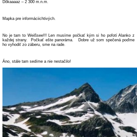
Dôkaaaaz – 2 300 m.n.m.
Mapka pre informáciichtivých.
No je tam to Weißsee!!! Len musíme počkať kým si ho pofotí Alanko z
každej strany.
Počkať ešte panoráma.
Dobre už som spečená poďme
ho vyhodiť zo záberu, sme na rade.
Áno, stále tam sedíme a nie nestačilo!