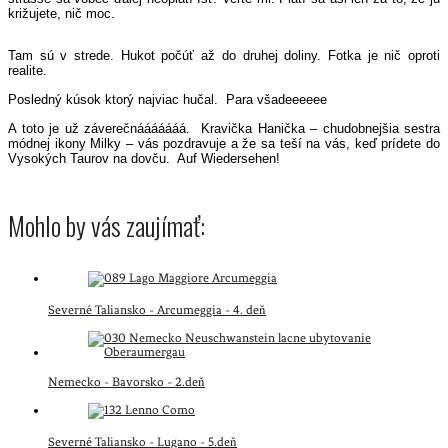
križujete, nič moc.
Tam sú v strede. Hukot počúť až do druhej doliny. Fotka je nič oproti
realite.
Posledný kúsok ktorý najviac hučal.
Para všadeeeeee
A toto je už záverečnááááááá.
Kravička Hanička – chudobnejšia sestra
módnej ikony Milky – vás pozdravuje a že sa teší na vás, keď prídete do
Vysokých Taurov na dovču.
Auf Wiedersehen!
Mohlo by vás zaujímať:
Severné Taliansko - Arcumeggia - 4. deň
Nemecko - Bavorsko - 2.deň
Severné Taliansko - Lugano - 5.deň