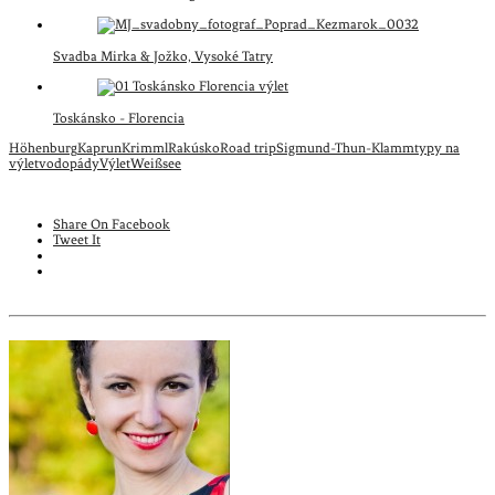
Svadba Mirka & Jožko, Vysoké Tatry
Toskánsko - Florencia
Höhenburg
Kaprun
Krimml
Rakúsko
Road trip
Sigmund-Thun-Klamm
typy na
výlet
vodopády
Výlet
Weißsee
Share On Facebook
Tweet It