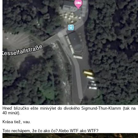
Hneď blízučko ešte minivýlet do divokého Sigmund-Thun-Klamm (tak na
40 minút).
Krása tiež, vau.
Toto nechápem, že čo ako čo? Alebo WTF ako WTF?