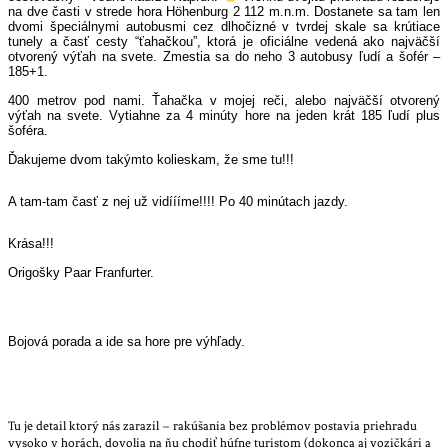
na dve časti v strede hora Höhenburg 2 112 m.n.m. Dostanete sa tam len
dvomi špeciálnymi autobusmi cez dlhočizné v tvrdej skale sa krútiace
tunely a časť cesty “ťahačkou”, ktorá je oficiálne vedená ako najväčší
otvorený výťah na svete. Zmestia sa do neho 3 autobusy ľudí a šofér –
185+1.
400 metrov pod nami. Ťahačka v mojej reči, alebo najväčší otvorený
výťah na svete. Vytiahne za 4 minúty hore na jeden krát 185 ľudí plus
šoféra.
Ďakujeme dvom takýmto kolieskam, že sme tu!!!
A tam-tam časť z nej už vidíííme!!!! Po 40 minútach jazdy.
Krása!!!
Origošky Paar Franfurter.
Bojová porada a ide sa hore pre výhľady.
Tu je detail ktorý nás zarazil – rakúšania bez problémov postavia priehradu
vysoko v horách, dovolia na ňu chodiť húfne turistom (dokonca aj vozičkári a