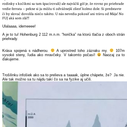
rodinky s kočíkmi sa tam špacírovali) ale najväčší gól je, že rovno po priehrade
vedie ferrata – pekne si ju môžu tí odvážnejší zliezť kolmo dole. Si predstavte
či by slovač dovolila niečo takéto. U nás nevedia pokosiť ani trávu od Mája! No
FUJ aká som zlá!!!
Ulalaaaa, idemeeee!
A je to tu! Hohenburg 2 112 m.n.m. “horička” na ktorú tlačia z oboch strán
priehrady.
Krása spojená s nádherou.
A uprostred toho zázraku my.
107m
vysoké steny, ľudia ako mravčeky. V takomto počasí!
Naozaj za to
ďakujeme.
Trošilinku infošiek ako sa to prelieva a taaaak, úplne chápete, že?
Ja nie.
Ale tak možno sa tu nájdu takí čo sa na fyzike aj učili.