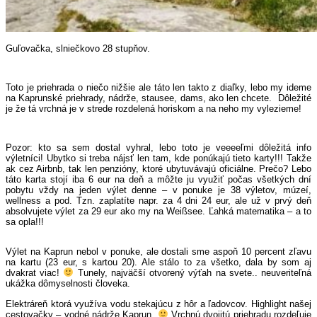
Guľovačka, slniečkovo 28 stupňov.
Toto je priehrada o niečo nižšie ale táto len takto z diaľky, lebo my ideme
na Kaprunské priehrady, nádrže, stausee, dams, ako len chcete.
Dôležité
je že tá vrchná je v strede rozdelená horiskom a na neho my vylezieme!
Pozor: kto sa sem dostal vyhral, lebo toto je veeeeľmi dôležitá info
výletníci! Ubytko si treba nájsť len tam, kde ponúkajú tieto karty!!! Takže
ak cez Airbnb, tak len penzióny, ktoré ubytuvávajú oficiálne. Prečo? Lebo
táto karta stojí iba 6 eur na deň a môžte ju využiť počas všetkých dní
pobytu vždy na jeden výlet denne – v ponuke je 38 výletov, múzeí,
wellness a pod. Tzn. zaplatíte napr. za 4 dni 24 eur, ale už v prvý deň
absolvujete výlet za 29 eur ako my na Weißsee. Ľahká matematika – a to
sa opla!!!
Výlet na Kaprun nebol v ponuke, ale dostali sme aspoň 10 percent zľavu
na kartu (23 eur, s kartou 20). Ale stálo to za všetko, dala by som aj
dvakrat viac!
Tunely, najväčší otvorený výťah na svete.. neuveriteľná
ukážka dômyselnosti človeka.
Elektráreň ktorá využíva vodu stekajúcu z hôr a ľadovcov. Highlight našej
cestovačky – vodné nádrže Kaprun.
Vrchnú dvojitú priehradu rozdeľuje