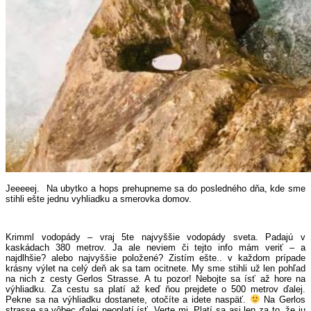
Jeeeeej.
Na ubytko a hops prehupneme sa do posledného dňa, kde sme
stihli ešte jednu vyhliadku a smerovka domov.
Krimml vodopády – vraj 5te najvyššie vodopády sveta. Padajú v
kaskádach 380 metrov. Ja ale neviem či tejto info mám veriť – a
najdlhšie? alebo najvyššie položené? Zistím ešte.. v každom prípade
krásny výlet na celý deň ak sa tam ocitnete. My sme stihli už len pohľad
na nich z cesty Gerlos Strasse. A tu pozor! Nebojte sa ísť až hore na
výhliadku. Za cestu sa platí až keď ňou prejdete o 500 metrov ďalej.
Pekne sa na výhliadku dostanete, otočíte a idete naspäť.
Na Gerlos
strasse sa vôbec ďalej neoplatí ísť. Verte mi. Platí sa asi len za to, že ju