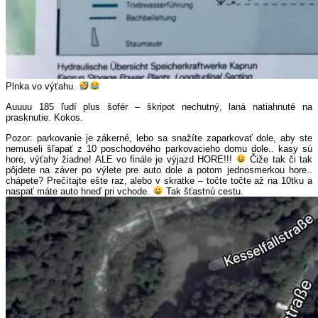
Plnka vo výťahu.
Auuuu 185 ľudí plus šofér – škripot nechutný, laná natiahnuté na
prasknutie. Kokos.
Pozor: parkovanie je zákerné, lebo sa snažíte zaparkovať dole, aby ste
nemuseli šľapať z 10 poschodového parkovacieho domu dole.. kasy sú
hore, výťahy žiadne! ALE vo finále je výjazd HORE!!!
Čiže tak či tak
pôjdete na záver po výlete pre auto dole a potom jednosmerkou hore..
chápete? Prečítajte ešte raz, alebo v skratke – točte točte až na 10tku a
naspať máte auto hneď pri vchode.
Tak šťastnú cestu.