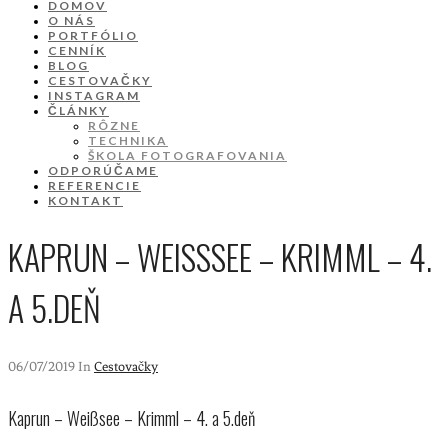
DOMOV
O NÁS
PORTFÓLIO
CENNÍK
BLOG
CESTOVAČKY
INSTAGRAM
ČLÁNKY
RÔZNE
TECHNIKA
ŠKOLA FOTOGRAFOVANIA
ODPORÚČAME
REFERENCIE
KONTAKT
KAPRUN – WEISSSEE – KRIMML – 4. A
5.DEŇ
06/07/2019 In
Cestovačky
Kaprun – Weißsee – Krimml – 4. a 5.deň