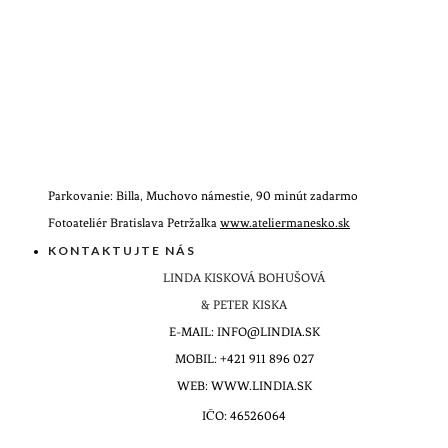
Parkovanie: Billa, Muchovo námestie, 90 minút zadarmo
Fotoateliér Bratislava Petržalka
www.ateliermanesko.sk
KONTAKTUJTE NÁS
LINDA KISKOVÁ BOHUŠOVÁ
& PETER KISKA
E-MAIL: INFO@LINDIA.SK
MOBIL: +421 911 896 027
WEB: WWW.LINDIA.SK
IČO: 46526064