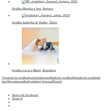
Svadba Monika a Jaro, Bojnice
Svadba Andrejka & Vladko, Žilina
Svadba Lucia a Mário, Bratislava
Fotograf na svadbu
hochzeitsfotograf
Indická svadba
Netradičné svadobné
šaty
Nevesta
svadba
Svadobný fotograf
Ženích
Share On Facebook
Tweet It