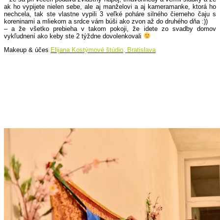
ak ho vypijete nielen sebe, ale aj manželovi a aj kameramanke, ktorá ho
nechcela, tak ste vlastne vypili 3 veľké poháre silného čierneho čaju s
koreninami a mliekom a srdce vám búši ako zvon až do druhého dňa :))
– a že všetko prebieha v takom pokoji, že idete zo svadby domov
vykľudnení ako keby ste 2 týždne dovolenkovali
Makeup & účes
Elijana Kostýmové štúdio, Bratislava