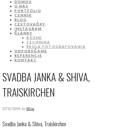
DOMOV
O NÁS
PORTFÓLIO
CENNÍK
BLOG
CESTOVAČKY
INSTAGRAM
ČLÁNKY
RÔZNE
TECHNIKA
ŠKOLA FOTOGRAFOVANIA
ODPORÚČAME
REFERENCIE
KONTAKT
SVADBA JANKA & SHIVA,
TRAISKIRCHEN
27/11/2015 In
Blog
Svadba Janka & Shiva, Traiskirchen