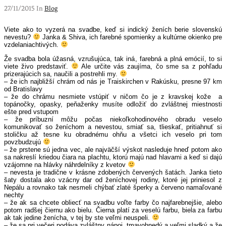
27/11/2015 In
Blog
Viete ako to vyzerá na svadbe, keď si indický ženích berie slovenskú
nevestu?
Janka & Shiva, ich farebné spomienky a kultúrne okienko pre
vzdelaniachtivých.
Že svadba bola úžasná, vzrušujúca, tak iná, farebná a plná emócií, to si
viete živo predstaviť.
Ale určite vás zaujíma, čo sme sa z pohľadu
prizerajúcich sa, naučili a postrehli my.
– že ich najbližší chrám od nás je Traiskirchen v Rakúsku, presne 97 km
od Bratislavy
– že do chrámu nesmiete vstúpiť v ničom čo je z kravskej kože a
topánočky, opasky, peňaženky musíte odložiť do zvláštnej miestnosti
ešte pred vstupom
– že príbuzní môžu počas niekoľkohodinového obradu veselo
komunikovať so ženíchom a nevestou, smiať sa, tlieskať, pritiahnuť si
stoličku až tesne ku obradnému ohňu a všetci ich veselo pri tom
povzbudzujú
– že prstene sú jedna vec, ale najväčší výskot nasleduje hneď potom ako
sa nakreslí kriedou čiara na plachtu, ktorú majú nad hlavami a keď si dajú
vzájomne na hlávky náhrdelníky z kvetov
– nevesta je tradične v krásne zdobených červených šatách. Janka tieto
šaty dostala ako vzácny dar od ženíchovej rodiny, ktoré jej priniesol z
Nepálu a rovnako tak nesmeli chýbať zlaté šperky a červeno namaľované
nechty
– že ak sa chcete obliecť na svadbu voľte farby čo najfarebnejšie, alebo
potom radšej čiernu ako bielu. Čierna platí za veselú farbu, biela za farbu
ak tak jedine ženícha, v tej by ste veľmi neuspeli.
– že sa pri večeri podáva zvláštny nápoj, tmavohnedý a veľmi sladký a že