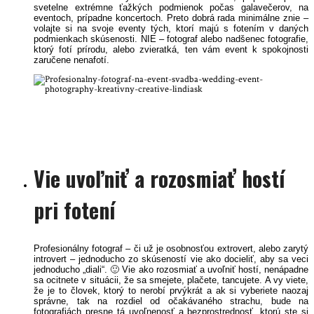
svetelne extrémne ťažkých podmienok počas galavečerov, na
eventoch, prípadne koncertoch. Preto dobrá rada minimálne znie –
volajte si na svoje eventy tých, ktorí majú s fotením v daných
podmienkach skúsenosti. NIE – fotograf alebo nadšenec fotografie,
ktorý fotí prírodu, alebo zvieratká, ten vám event k spokojnosti
zaručene nenafotí.
Profesionalny fotograf svadba wedding event photography kreatívny creative
lindiask
linda kisková bohušová peter kiska bratislava trnava nitra žilina wien trenčín
najlepsi fotograf na event
Vie uvoľniť a rozosmiať hostí
pri fotení
Profesionálny fotograf – či už je osobnosťou extrovert, alebo zarytý
introvert – jednoducho zo skúseností vie ako docieliť, aby sa veci
jednoducho „diali“. 🙂 Vie ako rozosmiať a uvoľniť hostí, nenápadne
sa ocitnete v situácii, že sa smejete, plačete, tancujete. A vy viete,
že je to človek, ktorý to nerobí prvýkrát a ak si vyberiete naozaj
správne, tak na rozdiel od očakávaného strachu, bude na
fotografiách presne tá uvoľnenosť a bezprostrednosť, ktorú ste si