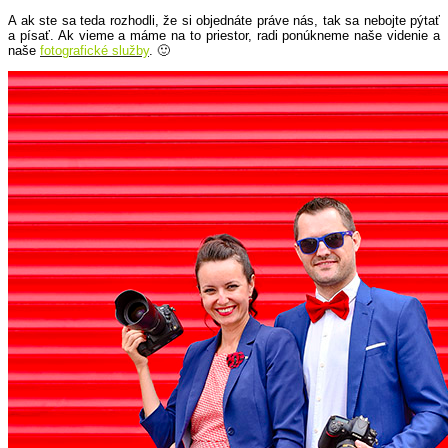
A ak ste sa teda rozhodli, že si objednáte práve nás, tak sa nebojte pýtať
a písať. Ak vieme a máme na to priestor, radi ponúkneme naše videnie a
naše
fotografické služby
. 🙂