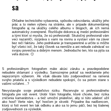
sa
Ohľadne technického vybavenia, spôsobu odovzdania, ukážky jeho
prác a to nielen výberu na stránke, ale v prípade dokumentárnej
fotografie aj na ukážky celého albumu v blogoch, ak ich nemá
automaticky zverejnené. Rozlišujte dokonca aj medzi profesionálmi
a tými ktorí si myslia, že sú profesionáli. Skutočný profesionál vám
veci nazamlčí, rozpráva s vami na rovinu a vystaví vám na záver
bez rečí faktúru. Jeho podnikanie je transparentné a určite si môžte
byť všetci istí, že taký človek sa nemôže a ani nebude zahrávať so
svojou povesťou a dobrým menom. Jednoducho ten, kto sa pýta sa
veľa dozvie. 🙂
vent
S profesionálnym fotografom máte akúsi záruku a pravdepodobne
nebudete sklamaní z výsledku.
Samozrejme pokiaľ sa neoklamete jeho
nepozorným výberom.
Ak však dávate túto zodpovednosť na ramená
svojho priateľa a s výsledkom nebudete spokojní, čo sa potom stane s
vašimi vzťahmi…?
Nevystavujte svoje priateľstvo riziku. Rezervujte si profesionálneho
fotografa pre váš event.
Urobí Vám fotografie, ktoré chcete, bez rizika
zničenia kamarátstva – a tiež umožní priateľovi, aby si túto udalosť užil
ako hosť! Verte nám, byť hosťom je skvelé. Prípadne iba nadšencom,
ktorý si fotí event len tak odboku a ako sa to jemu páči, bez tej šialenej
zodpovednosti za výsledok.