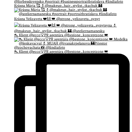
Krásna Mária 🥰 💄@makeup_hair_stylist_tkachuk 🏰
Krásna Yelizaveta ❤️🙌 👑 @strong_yelizaveta_synyt
👠 Klient @ecco💡PR agentúra @bestone_konceptzone 👑
👠 Klient @ecco💡PR agentúra @bestone_konceptzone 👑