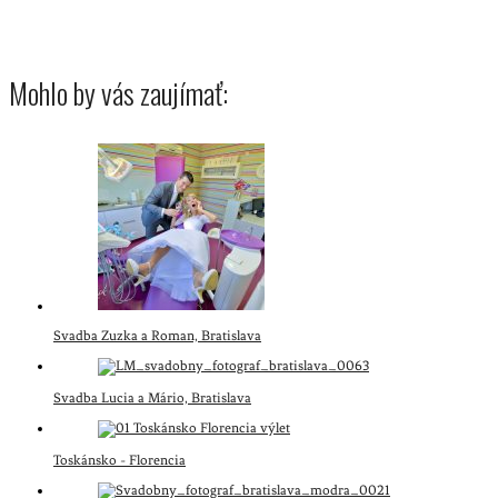
linda kisková bohušová peter kiska bratislava trnava nitra žilina wien trenčín
najlepsi fotograf na event
Mohlo by vás zaujímať:
Svadba Zuzka a Roman, Bratislava
Svadba Lucia a Mário, Bratislava
Toskánsko - Florencia