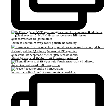
Teším sa keď vidím svoje fotky použité na sociálny
Klient @herrys_sk 📸 #portrait #businessportrait #
#ecco #eccoslovensko #konceptzone
Jedno zo starších fotení, ktoré som vôbec nedala v