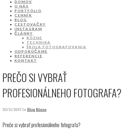
DOMOV
O NÁS
PORTFÓLIO
CENNÍK
BLOG
CESTOVAČKY
INSTAGRAM
ČLÁNKY
RÔZNE
TECHNIKA
ŠKOLA FOTOGRAFOVANIA
ODPORÚČAME
REFERENCIE
KONTAKT
PREČO SI VYBRAŤ
PROFESIONÁLNEHO FOTOGRAFA?
30/11/2017 In
Blog
Rôzne
Prečo si vybrať profesionálneho fotografa?