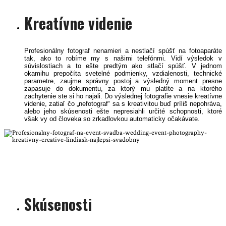
Kreatívne videnie
Profesionálny fotograf nenamieri a nestlačí spúšť na fotoaparáte
tak, ako to robíme my s našimi telefónmi. Vidí výsledok v
súvislostiach a to ešte predtým ako stlačí spúšť. V jednom
okamihu prepočíta svetelné podmienky, vzdialenosti, technické
parametre, zaujme správny postoj a výsledný moment presne
zapasuje do dokumentu, za ktorý mu platíte a na ktorého
zachytenie ste si ho najali. Do výslednej fotografie vnesie kreatívne
videnie, zatiaľ čo „nefotograf“ sa s kreativitou buď príliš nepohráva,
alebo jeho skúsenosti ešte nepresiahli určité schopnosti, ktoré
však vy od človeka so zrkadlovkou automaticky očakávate.
Profesionalny svadobny fotograf svadba wedding event photography kreatívny
creative lindiask
linda kisková bohušová peter kiska bratislava trnava nitra žilina wien trenčín
najlepsi svadobný fotograf na event akciu vecierok galavecer
Skúsenosti