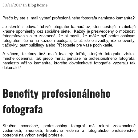
30/11/2017 In
Blog
Rôzne
Prečo by ste si mali vybrať profesionálneho fotografa namiesto kamaráta?
Je skvelé sledovať ľúbivé fotografie kamarátov, ktorí cestujú a zdieľajú
krásne spomienky cez sociálne siete.
Každý je presvedčený o možnosti
fotografovania a to znamená, že si myslí, že môže byť profesionálnym
fotografom úplne na každom podujatí, či už ide o svadby, rôzne eventy,
tlačovky, teambuildingy al
ebo PR fotenie pre vaše podnikanie.
A vôbec, telefóny tiež majú kvalitný foťák, ktorých fotografie získali
mnohé ocenenia, tak prečo míňať peniaze na profesionálneho fotografa,
namiesto vášho kamaráta, ktorého dovolenkové fotografie vyzerajú tak
dokonale?
Benefity profesionálneho
fotografa
Stručne povedané, profesionálny fotograf má rokmi zdokonalené
vedomosti, zručnosti, kreatívne videnie a fotografické príslušenstvo
potrebné
na výkon svojej profesie
.