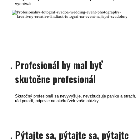
vysnívali.
Profesionalny svadobny fotograf svadba wedding event photography kreatívny
creative lindiask
linda kisková bohušová peter kiska bratislava trnava nitra žilina wien trenčín
najlepsi fotograf na event
P
rofesionál by mal byť
skutočne profesionál
Skutočný profesionál sa nevyvyšuje, nevzbudzuje paniku a strach,
rád poradí, odpovie na akékoľvek vaše otázky.
P
ýtajte sa, pýtajte sa, pýtajte