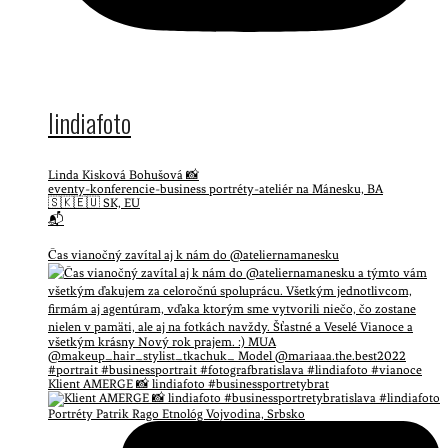
lindiafoto
Linda Kisková Bohušová 📸
eventy-konferencie-business portréty-ateliér na Mánesku, BA
🇸🇰🇪🇺 SK, EU
📬
Čas vianočný zavítal aj k nám do @ateliernamanesku
Klient AMERGE 📸 lindiafoto #businessportretybrat
Portréty Patrik Rago Etnológ Vojvodina, Srbsko