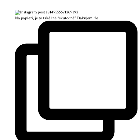
Na papieri, je to také iné “skutočné”. Ďakujem, že