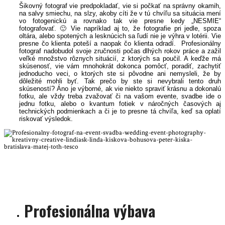
Šikovný fotograf vie predpokladať, vie si počkať na správny okamih,
na salvy smiechu, na slzy, akoby cíti že v tú chvíľu sa situácia mení
vo fotogenickú a rovnako tak vie presne kedy „NESMIE“
fotografovať. 🙂 Vie napríklad aj to, že fotografie pri jedle, spoza
oltára, alebo spotených a lesknúcich sa ľudí nie je výhra v lotérii. Vie
presne čo klienta poteší a naopak čo klienta odradí. Profesionálny
fotograf nadobudol svoje zručnosti počas dlhých rokov práce a zažil
veľké množstvo rôznych situácií, z ktorých sa poučil. A keďže má
skúsenosť, vie vám mnohokrát dokonca pomôcť, poradiť, zachytiť
jednoducho veci, o ktorých ste si pôvodne ani nemysleli, že by
dôležité mohli byť. Tak prečo
by ste si nevybrali tento druh
skúseností? Áno je výborné, ak vie niekto spraviť krásnu a dokonalú
fotku, ale vždy treba zvažovať či na vašom evente, svadbe ide o
jednu fotku, alebo o kvantum fotiek v náročných časových aj
technických podmienkach a či je to presne tá chvíľa, keď sa oplatí
riskovať výsledok.
Profesionalny fotograf svadba wedding event photography kreatívny creative
lindiask
linda kisková bohušová peter kiska bratislava trnava nitra žilina wien trenčín
najlepsi fotograf na event
Profesionálna výbava