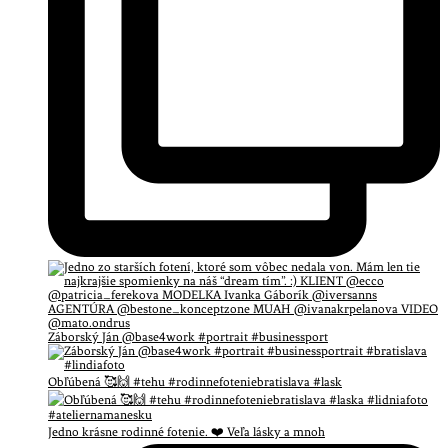
Záborský Ján @base4work #portrait #businessport
Obľúbená 🥰🙌 #tehu #rodinnefoteniebratislava #lask
Jedno krásne rodinné fotenie. ❤️ Veľa lásky a mnoh