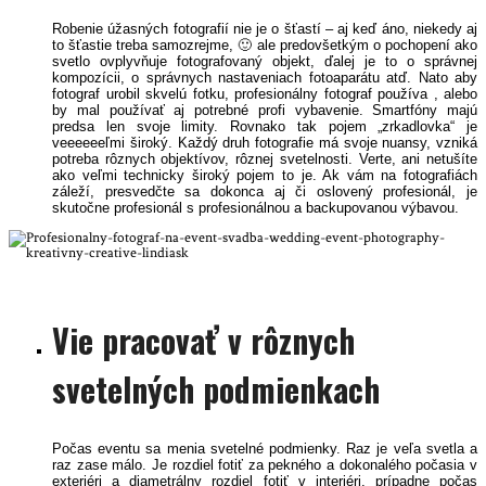
Robenie úžasných fotografií nie je o šťastí – aj keď áno, niekedy aj
to šťastie treba samozrejme, 🙂 ale predovšetkým o pochopení ako
svetlo ovplyvňuje fotografovaný objekt, ďalej je to o správnej
kompozícii, o správnych nastaveniach fotoaparátu atď. Nato aby
fotograf urobil skvelú fotku, profesionálny fotograf používa , alebo
by mal používať aj potrebné profi vybavenie. Smartfóny majú
predsa len svoje limity. Rovnako tak pojem „zrkadlovka“ je
veeeeeeľmi široký. Každý druh fotografie má svoje nuansy, vzniká
potreba rôznych objektívov, rôznej svetelnosti. Verte, ani netušíte
ako veľmi technicky široký pojem to je. Ak vám na fotografiách
záleží, presvedčte sa dokonca aj či oslovený profesionál, je
skutočne profesionál s profesionálnou a backupovanou výbavou.
Vie pracovať v rôznych
svetelných podmienkach
Počas eventu sa menia svetelné podmienky. Raz je veľa svetla a
raz zase málo. Je rozdiel fotiť za pekného a dokonalého počasia v
exteriéri a diametrálny rozdiel fotiť v interiéri, prípadne počas