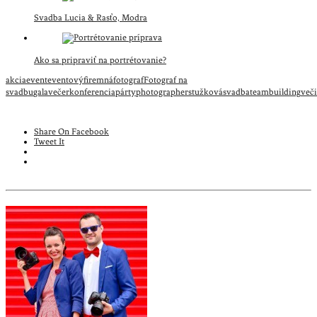
Svadba Lucia & Rasťo, Modra
Ako sa pripraviť na portrétovanie?
akcia
event
eventový
firemná
fotograf
Fotograf na
svadbu
galavečer
konferencia
párty
photographer
stužková
svadba
teambuilding
več
Share On Facebook
Tweet It