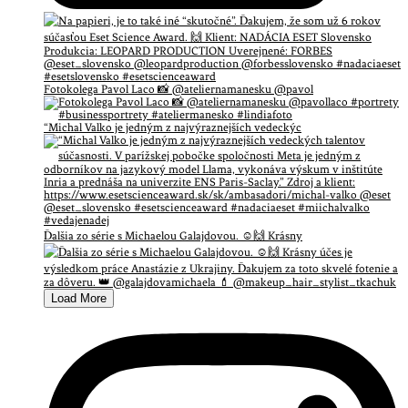
Fotokolega Pavol Laco 📸 @ateliernamanesku @pavol
“Michal Valko je jedným z najvýraznejších vedeckýc
Ďalšia zo série s Michaelou Galajdovou. ☺️🙌 Krásny
Load More