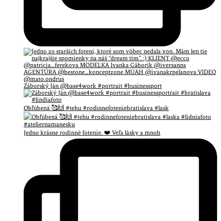
Záborský Ján @base4work #portrait #businessport
Obľúbená 🥰🙌 #tehu #rodinnefoteniebratislava #lask
Jedno krásne rodinné fotenie. ❤️ Veľa lásky a mnoh