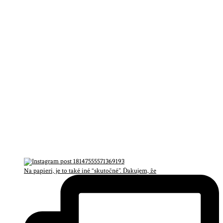
Na papieri, je to také iné “skutočné”. Ďakujem, že