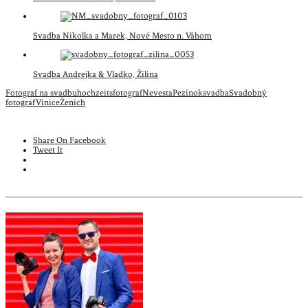
Svadba Nikolka a Marek, Nové Mesto n. Váhom
Svadba Andrejka & Vladko, Žilina
Fotograf na svadbu
hochzeitsfotograf
Nevesta
Pezinok
svadba
Svadobný
fotograf
Vinice
Ženích
Share On Facebook
Tweet It