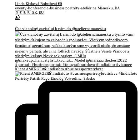
Linda Kisková Bohušová 📸
eventy-konferencie-business portréty-ateliér na Mánesku, BA
🇸🇰🇪🇺 SK, EU
📬
Čas vianočný zavítal aj k nám do @ateliernamanesku
Klient AMERGE 📸 lindiafoto #businessportretybrat
Portréty Patrik Rago Etnológ Vojvodina, Srbsko