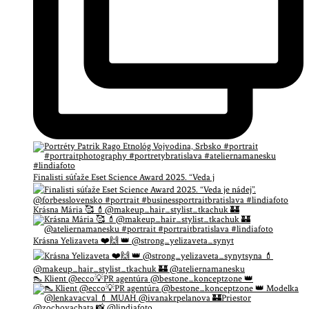
Finalisti súťaže Eset Science Award 2025. “Veda j
Krásna Mária 🥰 💄@makeup_hair_stylist_tkachuk 🏰
Krásna Yelizaveta ❤️🙌 👑 @strong_yelizaveta_synyt
👠 Klient @ecco💡PR agentúra @bestone_konceptzone 👑