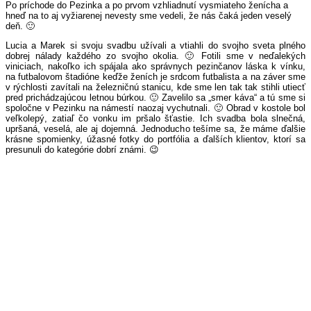
Po príchode do Pezinka a po prvom vzhliadnutí vysmiateho ženícha a
hneď na to aj vyžiarenej nevesty sme vedeli, že nás čaká jeden veselý
deň. 🙂
Lucia a Marek si svoju svadbu užívali a vtiahli do svojho sveta plného
dobrej nálady každého zo svojho okolia. 🙂 Fotili sme v neďalekých
viniciach, nakoľko ich spájala ako správnych pezinčanov láska k vínku,
na futbalovom štadióne keďže ženích je srdcom futbalista a na záver sme
v rýchlosti zavítali na železničnú stanicu, kde sme len tak tak stihli utiecť
pred prichádzajúcou letnou búrkou. 🙂 Zavelilo sa „smer káva“ a tú sme si
spoločne v Pezinku na námestí naozaj vychutnali. 🙂 Obrad v kostole bol
veľkolepý, zatiaľ čo vonku im pršalo šťastie. Ich svadba bola slnečná,
upršaná, veselá, ale aj dojemná. Jednoducho tešíme sa, že máme ďalšie
krásne spomienky, úžasné fotky do portfólia a ďalších klientov, ktorí sa
presunuli do kategórie dobrí známi. 😉