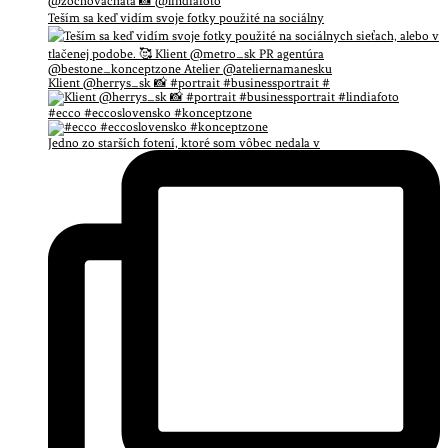
Teším sa keď vidím svoje fotky použité na sociálny
Klient @herrys_sk 📸 #portrait #businessportrait #
#ecco #eccoslovensko #konceptzone
Jedno zo starších fotení, ktoré som vôbec nedala v