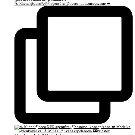
👠 Klient @ecco💡PR agentúra @bestone_konceptzone 👑