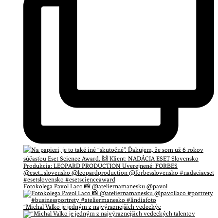
Fotokolega Pavol Laco 📸 @ateliernamanesku @pavol
“Michal Valko je jedným z najvýraznejších vedeckýc