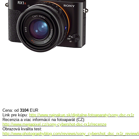
Cena: od
3104
EUR
Link pre kúpu:
http://www.najnakup.sk/digitalne-fotoaparaty/sony-dsc-rx1r
Recenzia a viac informácií na fotoaparát (CZ):
http://www.megapixel.cz/sony-cybershot-dsc-rx1r/recenze
Obrazová kvalita test:
http://www.photographyblog.com/reviews/sony_cybershot_dsc_rx1r_review/