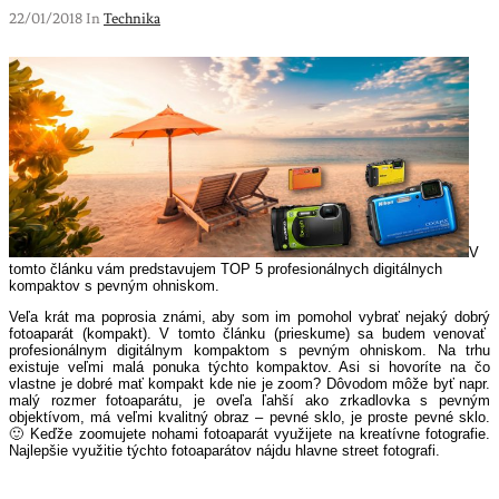
22/01/2018 In
Technika
V
tomto článku vám predstavujem TOP 5 profesionálnych digitálnych
kompaktov s pevným ohniskom.
Veľa krát ma poprosia známi, aby som im pomohol vybrať nejaký dobrý
fotoaparát (kompakt). V tomto článku (prieskume) sa budem venovať
profesionálnym digitálnym kompaktom s pevným ohniskom. Na trhu
existuje veľmi malá ponuka týchto kompaktov. Asi si hovoríte na čo
vlastne je dobré mať kompakt kde nie je zoom? Dôvodom môže byť napr.
malý rozmer fotoaparátu, je oveľa ľahší ako zrkadlovka s pevným
objektívom, má veľmi kvalitný obraz – pevné sklo, je proste pevné sklo.
🙂 Keďže zoomujete nohami fotoaparát využijete na kreatívne fotografie.
Najlepšie využitie týchto fotoaparátov nájdu hlavne street fotografi.