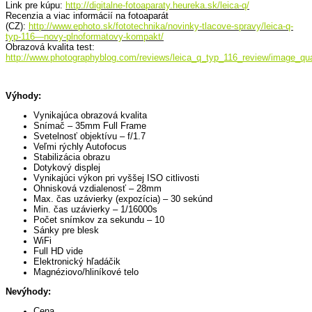
Link pre kúpu:
http://digitalne-fotoaparaty.heureka.sk/leica-q/
Recenzia a viac informácií na fotoaparát
(CZ):
http://www.ephoto.sk/fototechnika/novinky-tlacove-spravy/leica-q-
typ-116—novy-plnoformatovy-kompakt/
Obrazová kvalita test:
http://www.photographyblog.com/reviews/leica_q_typ_116_review/image_qua
Výhody:
Vynikajúca obrazová kvalita
Snímač – 35mm Full Frame
Svetelnosť objektívu – f/1.7
Veľmi rýchly Autofocus
Stabilizácia obrazu
Dotykový displej
Vynikajúci výkon pri vyššej ISO citlivosti
Ohnisková vzdialenosť – 28mm
Max. čas uzávierky (expozícia) – 30 sekúnd
Min. čas uzávierky – 1/16000s
Počet snímkov za sekundu – 10
Sánky pre blesk
WiFi
Full HD vide
Elektronický hľadáčik
Magnéziovo/hliníkové telo
Nevýhody:
Cena