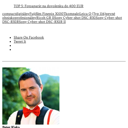
TOP 5: Fotoaparát na dovolenku do 400 EUR
compact
digitálny
Fujifilm Finepix X100T
kompakt
Leica Q (Typ 116)
pevné
ohnisko
profesionálny
Ricoh GR II
Sony Cyber-shot DSC-RX1
Sony Cyber-shot
DSC-RX1R
Sony Cyber-shot DSC-RX1R II
Share On Facebook
Tweet It
Peter Kiska