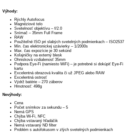
Výhody:
Rýchly Autofocus
Magnéziové telo
Svetelnosť objektívu – f/2.0
Snímač – 35mm Full Frame
RAW
Použiteľné ISO pri slabých svetelných podmienkach – ISO2537
Min. čas elektronickej uzávierky – 1/2000s
Max. čas expozície je 30 sekúnd
Koľajničky na externý blesk
Ohnisková vzdialenosť 35mm
Podpora Eye-Fi (namiesto WiFi) – je potrebné si dokúpiť Eye-Fi
kartu
Excelentná obrazová kvalita či už JPEG alebo RAW
Excelentná ostrosť
Výdrž batérie – 270 záberov
Hmotnosť: 498g
Nevýhody:
Cena
Počet snímkov za sekundu – 5
Nemá GPS
Chýba Wi-Fi, NFC
Chýba vstavaný hľadáčik
Nemá vstavaný ND filter
Problém s autofokusom v zlých svetelných podmienkach