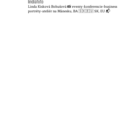
lindiafoto
Linda Kisková Bohušová 📸
eventy-konferencie-business
portréty-ateliér na Mánesku, BA
🇸🇰🇪🇺 SK, EU
📬