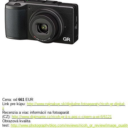
Cena: od
661
EUR
Link pre kúpu:
http://www.najnakup.sk/digitalne-fotoaparaty/ricoh-gr-digital-
ii
Recenzia a viac informácií na fotoaparát
(CZ):
http://www.digimanie.cz/ricoh-gr-ii-s-aps-c-cipem-a-wi-fi/6121
Obrazová kvalita
test:
http://www.photographyblog.com/reviews/ricoh_gr_review/image_qualit