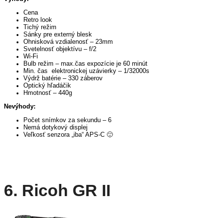
Cena
Retro look
Tichý režim
Sánky pre externý blesk
Ohnisková vzdialenosť – 23mm
Svetelnosť objektívu – f/2
Wi-Fi
Bulb režim – max.čas expozície je 60 minút
Min. čas elektronickej uzávierky – 1/32000s
Výdrž batérie – 330 záberov
Optický hľadáčik
Hmotnosť – 440g
Nevýhody:
Počet snímkov za sekundu – 6
Nemá dotykový displej
Veľkosť senzora „iba“ APS-C 🙂
6. Ricoh GR II