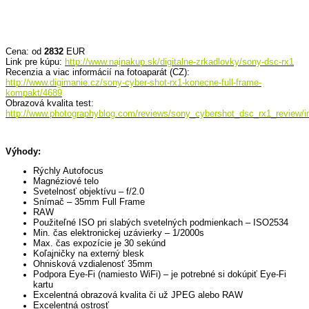
Cena: od
2832
EUR
Link pre kúpu:
http://www.najnakup.sk/digitalne-zrkadlovky/sony-dsc-rx1
Recenzia a viac informácií na fotoaparát (CZ):
http://www.digimanie.cz/sony-cyber-shot-rx1-konecne-full-frame-
kompakt/4689
Obrazová kvalita test:
http://www.photographyblog.com/reviews/sony_cybershot_dsc_rx1_review/i
Výhody:
Rýchly Autofocus
Magnéziové telo
Svetelnosť objektívu – f/2.0
Snímač – 35mm Full Frame
RAW
Použiteľné ISO pri slabých svetelných podmienkach – ISO2534
Min. čas elektronickej uzávierky – 1/2000s
Max. čas expozície je 30 sekúnd
Koľajničky na externý blesk
Ohnisková vzdialenosť 35mm
Podpora Eye-Fi (namiesto WiFi) – je potrebné si dokúpiť Eye-Fi
kartu
Excelentná obrazová kvalita či už JPEG alebo RAW
Excelentná ostrosť