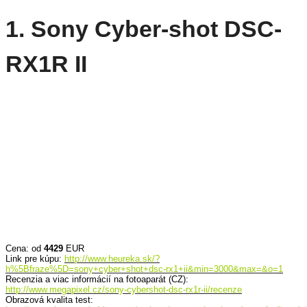
1. Sony Cyber-shot DSC-
RX1R II
Cena: od
4429
EUR
Link pre kúpu:
http://www.heureka.sk/?
h%5Bfraze%5D=sony+cyber+shot+dsc-rx1+ii&min=3000&max=&o=1
Recenzia a viac informácií na fotoaparát (CZ):
http://www.megapixel.cz/sony-cybershot-dsc-rx1r-ii/recenze
Obrazová kvalita test: