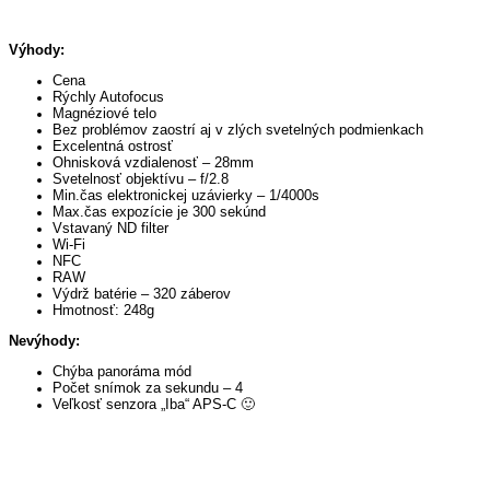
Výhody:
Cena
Rýchly Autofocus
Magnéziové telo
Bez problémov zaostrí aj v zlých svetelných podmienkach
Excelentná ostrosť
Ohnisková vzdialenosť – 28mm
Svetelnosť objektívu – f/2.8
Min.čas elektronickej uzávierky – 1/4000s
Max.čas expozície je 300 sekúnd
Vstavaný ND filter
Wi-Fi
NFC
RAW
Výdrž batérie – 320 záberov
Hmotnosť: 248g
Nevýhody:
Chýba panoráma mód
Počet snímok za sekundu – 4
Veľkosť senzora „Iba“ APS-C 🙂