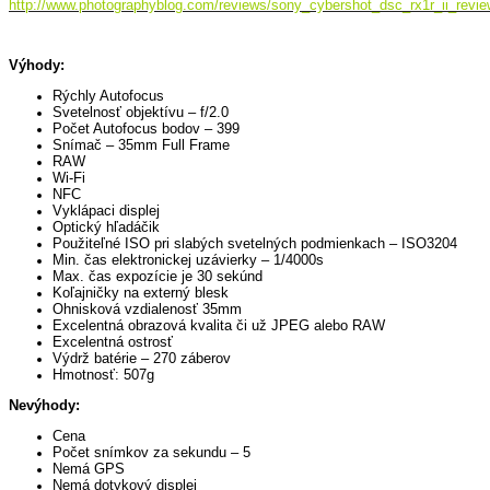
http://www.photographyblog.com/reviews/sony_cybershot_dsc_rx1r_ii_revie
Výhody:
Rýchly Autofocus
Svetelnosť objektívu – f/2.0
Počet Autofocus bodov – 399
Snímač – 35mm Full Frame
RAW
Wi-Fi
NFC
Vyklápaci displej
Optický hľadáčik
Použiteľné ISO pri slabých svetelných podmienkach – ISO3204
Min. čas elektronickej uzávierky – 1/4000s
Max. čas expozície je 30 sekúnd
Koľajničky na externý blesk
Ohnisková vzdialenosť 35mm
Excelentná obrazová kvalita či už JPEG alebo RAW
Excelentná ostrosť
Výdrž batérie – 270 záberov
Hmotnosť: 507g
Nevýhody:
Cena
Počet snímkov za sekundu – 5
Nemá GPS
Nemá dotykový displej