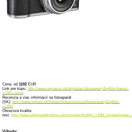
Cena: od
1102
EUR
Link pre kúpu:
http://www.najnakup.sk/digitalne-fotoaparaty/fujifilm-finepix-
x100t-cierna
Recenzia a viac informácií na fotoaparát
(SK):
http://www.ephoto.sk/fototechnika/recenzie/fotoaparaty/fujifilm-
x100t/
Obrazová kvalita
test:
http://www.photographyblog.com/reviews/fujifilm_x100t_review/image_q
Výhody: