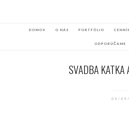
DOMOV
O NÁS
PORTFÓLIO
CENNÍ
ODPORÚČAME
SVADBA KATKA 
09/09