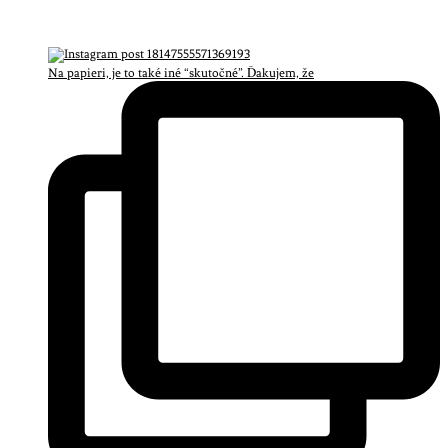
Na papieri, je to také iné “skutočné”. Ďakujem, že