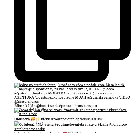
Záborský Ján @base4work #portrait #businessport
Obľúbená
#tehu #rodinnefoteniebratislava #lask