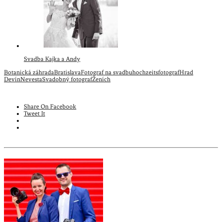
Svadba Kajka a Andy
Botanická záhrada
Bratislava
Fotograf na svadbu
hochzeitsfotograf
Hrad
Devín
Nevesta
Svadobný fotograf
Ženích
Share On Facebook
Tweet It