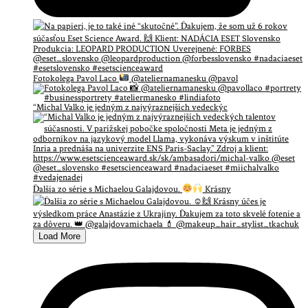
Fotokolega Pavol Laco
@ateliernamanesku @pavol
“Michal Valko je jedným z najvýraznejších vedeckýc
Ďalšia zo série s Michaelou Galajdovou.
Krásny
Load More