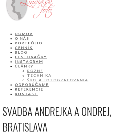
DOMOV
O NÁS
PORTFÓLIO
CENNÍK
BLOG
CESTOVAČKY
INSTAGRAM
ČLÁNKY
RÔZNE
TECHNIKA
ŠKOLA FOTOGRAFOVANIA
ODPORÚČAME
REFERENCIE
KONTAKT
SVADBA ANDREJKA A ONDREJ,
BRATISLAVA