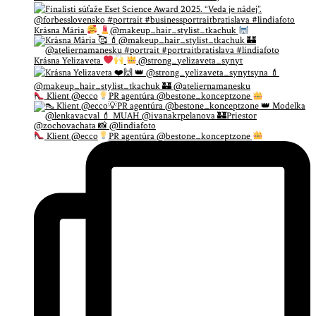
Krásna Mária
@makeup_hair_stylist_tkachuk
Krásna Yelizaveta
@strong_yelizaveta_synyt
Klient @ecco
PR agentúra @bestone_konceptzone
Klient @ecco
PR agentúra @bestone_konceptzone