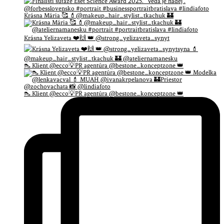
Krásna Mária 🥰 💄@makeup_hair_stylist_tkachuk 🏰
Krásna Yelizaveta ❤️🙌 👑 @strong_yelizaveta_synyt
👠 Klient @ecco💡PR agentúra @bestone_konceptzone 👑
👠 Klient @ecco💡PR agentúra @bestone_konceptzone 👑