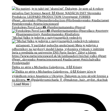
Fotokolega Pavol Laco 📸 @ateliernamanesku @pavol
“Michal Valko je jedným z najvýraznejších vedeckýc
Ďalšia zo série s Michaelou Galajdovou. ☺️🙌 Krásny
Load More