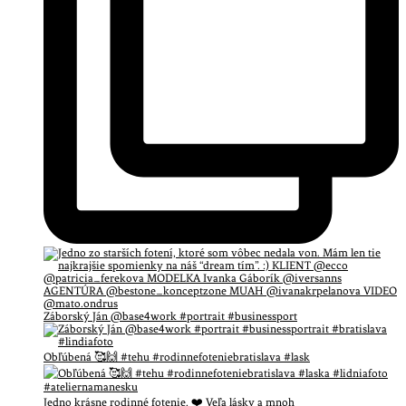
Záborský Ján @base4work #portrait #businessport
Obľúbená 🥰🙌 #tehu #rodinnefoteniebratislava #lask
Jedno krásne rodinné fotenie. ❤️ Veľa lásky a mnoh