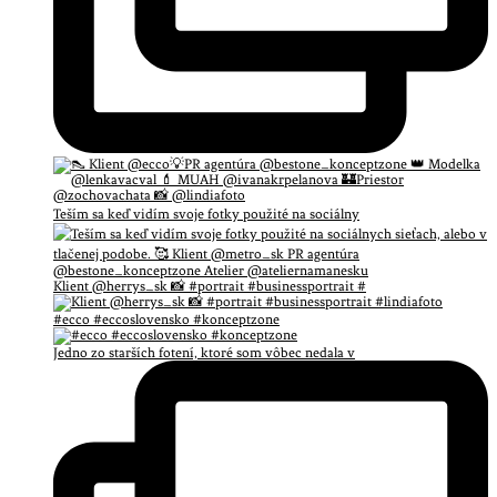
Teším sa keď vidím svoje fotky použité na sociálny
Klient @herrys_sk 📸 #portrait #businessportrait #
#ecco #eccoslovensko #konceptzone
Jedno zo starších fotení, ktoré som vôbec nedala v