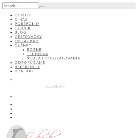
DOMOV
O NÁS
PORTFÓLIO
CENNÍK
BLOG
CESTOVAČKY
INSTAGRAM
ČLÁNKY
RÔZNE
TECHNIKA
ŠKOLA FOTOGRAFOVANIA
ODPORÚČAME
REFERENCIE
KONTAKT
Linda & Peťo