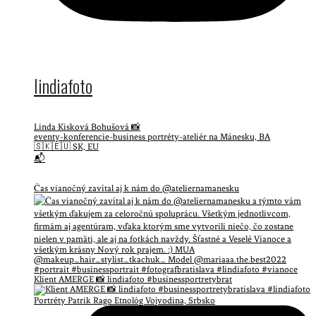
lindiafoto
Linda Kisková Bohušová 📸
eventy-konferencie-business portréty-ateliér na Mánesku, BA
🇸🇰🇪🇺 SK, EU
📬
Čas vianočný zavítal aj k nám do @ateliernamanesku
Klient AMERGE 📸 lindiafoto #businessportretybrat
Portréty Patrik Rago Etnológ Vojvodina, Srbsko