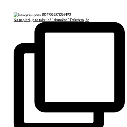
Na papieri, je to také iné “skutočné”. Ďakujem, že