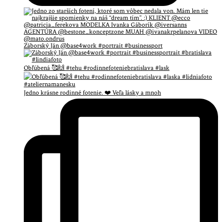
Záborský Ján @base4work #portrait #businessport
Obľúbená 🥰🙌 #tehu #rodinnefoteniebratislava #lask
Jedno krásne rodinné fotenie. ❤️ Veľa lásky a mnoh