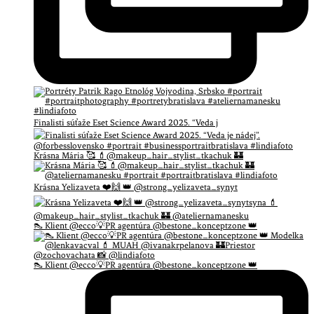
Finalisti súťaže Eset Science Award 2025. “Veda j
Krásna Mária 🥰 💄@makeup_hair_stylist_tkachuk 🏰
Krásna Yelizaveta ❤️🙌 👑 @strong_yelizaveta_synyt
👠 Klient @ecco💡PR agentúra @bestone_konceptzone 👑
👠 Klient @ecco💡PR agentúra @bestone_konceptzone 👑