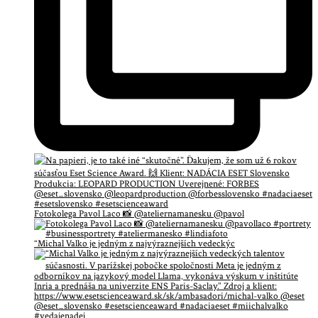
Fotokolega Pavol Laco 📸 @ateliernamanesku @pavol
“Michal Valko je jedným z najvýraznejších vedeckýc