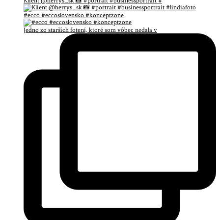
Klient @herrys_sk 📸 #portrait #businessportrait #
#ecco #eccoslovensko #konceptzone
Jedno zo starších fotení, ktoré som vôbec nedala v