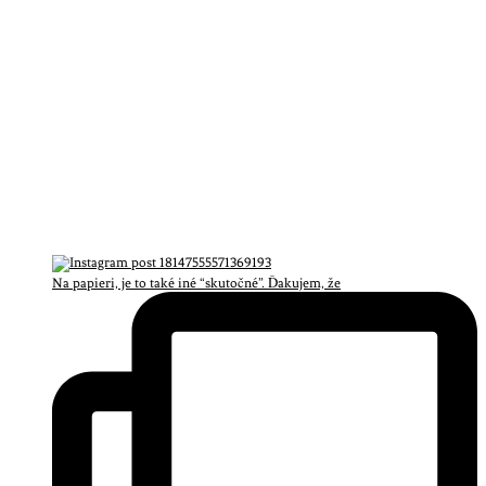
Na papieri, je to také iné “skutočné”. Ďakujem, že