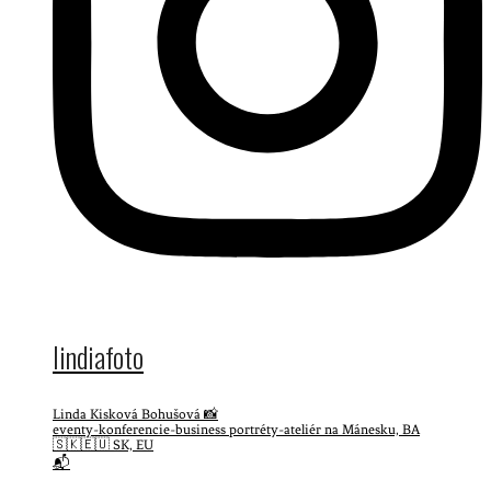
lindiafoto
Linda Kisková Bohušová 📸
eventy-konferencie-business portréty-ateliér na Mánesku, BA
🇸🇰🇪🇺 SK, EU
📬