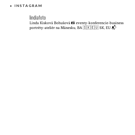
INSTAGRAM
lindiafoto
Linda Kisková Bohušová 📸
eventy-konferencie-business
portréty-ateliér na Mánesku, BA
🇸🇰🇪🇺 SK, EU
📬