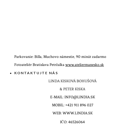
Parkovanie: Billa, Muchovo námestie, 90 minút zadarmo
Fotoateliér Bratislava Petržalka
www.ateliermanesko.sk
KONTAKTUJTE NÁS
LINDA KISKOVÁ BOHUŠOVÁ
& PETER KISKA
E-MAIL: INFO@LINDIA.SK
MOBIL: +421 911 896 027
WEB: WWW.LINDIA.SK
IČO: 46526064