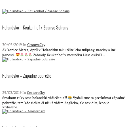
Holandsko – Keukenhof / Zaanse Schans
30/03/2019 In
Cestovačky
Ak koniec Marca, Apríl v Holandsku tak určite lebo tulipány, narcisy a iné
jarnosti.
Záhrady Keukenhof v mestečku Lisse oslávili...
Holandsko – Západné pobrežie
29/03/2019 In
Cestovačky
Šmahom ruky sme holandskí vidiečania!!!
Vydali sme sa preskúmať západné
pobrežie, tam kde riešite či už už vidím Anglicko, ale nevidíte, lebo je
vzdialené...