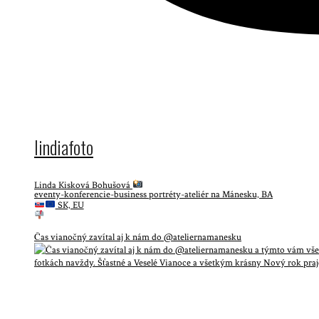
lindiafoto
Linda Kisková Bohušová
eventy-konferencie-business portréty-ateliér na Mánesku, BA
SK, EU
Čas vianočný zavítal aj k nám do @ateliernamanesku