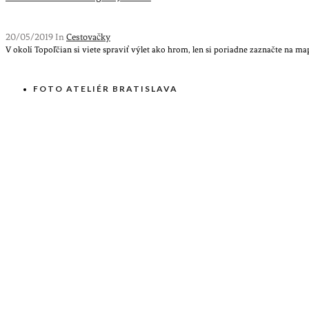
20/05/2019 In
Cestovačky
V okolí Topoľčian si viete spraviť výlet ako hrom, len si poriadne zaznačte na m
FOTO ATELIÉR BRATISLAVA