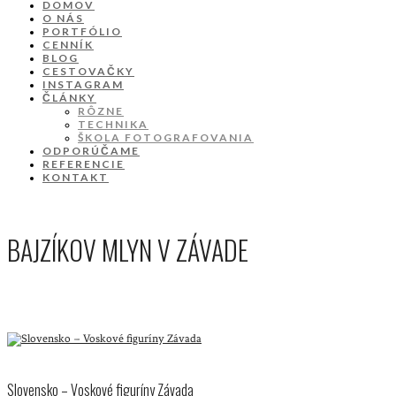
DOMOV
O NÁS
PORTFÓLIO
CENNÍK
BLOG
CESTOVAČKY
INSTAGRAM
ČLÁNKY
RÔZNE
TECHNIKA
ŠKOLA FOTOGRAFOVANIA
ODPORÚČAME
REFERENCIE
KONTAKT
BAJZÍKOV MLYN V ZÁVADE
Slovensko – Voskové figuríny Závada