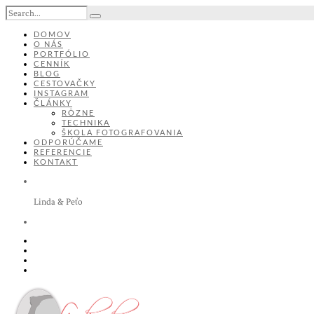
DOMOV
O NÁS
PORTFÓLIO
CENNÍK
BLOG
CESTOVAČKY
INSTAGRAM
ČLÁNKY
RÔZNE
TECHNIKA
ŠKOLA FOTOGRAFOVANIA
ODPORÚČAME
REFERENCIE
KONTAKT
Linda & Peťo