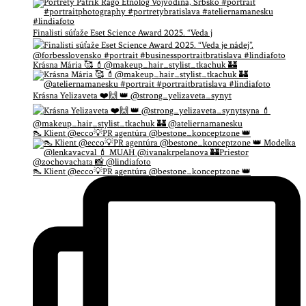
Finalisti súťaže Eset Science Award 2025. “Veda j
Krásna Mária 🥰 💄@makeup_hair_stylist_tkachuk 🏰
Krásna Yelizaveta ❤️🙌 👑 @strong_yelizaveta_synyt
👠 Klient @ecco💡PR agentúra @bestone_konceptzone 👑
👠 Klient @ecco💡PR agentúra @bestone_konceptzone 👑