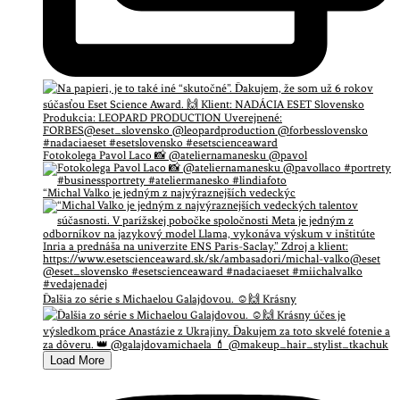
Fotokolega Pavol Laco 📸 @ateliernamanesku @pavol
“Michal Valko je jedným z najvýraznejších vedeckýc
Ďalšia zo série s Michaelou Galajdovou. ☺️🙌 Krásny
Load More