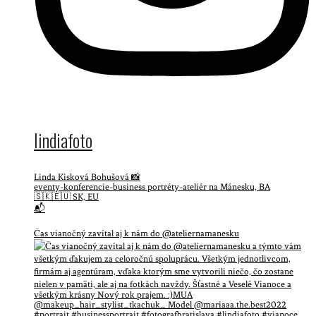
lindiafoto
Linda Kisková Bohušová 📸
eventy-konferencie-business portréty-ateliér na Mánesku, BA
🇸🇰🇪🇺 SK, EU
📬
Čas vianočný zavítal aj k nám do @ateliernamanesku