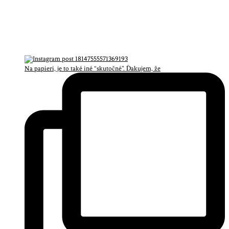
Na papieri, je to také iné “skutočné”. Ďakujem, že