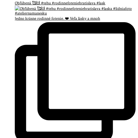
Obľúbená 🥰🙌 #tehu #rodinnefoteniebratislava #lask
Jedno krásne rodinné fotenie. ❤️ Veľa lásky a mnoh