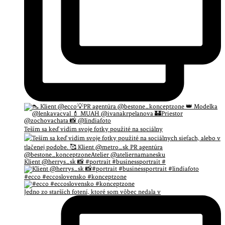
Teším sa keď vidím svoje fotky použité na sociálny
Klient @herrys_sk 📸 #portrait #businessportrait #
#ecco #eccoslovensko #konceptzone
Jedno zo starších fotení, ktoré som vôbec nedala v